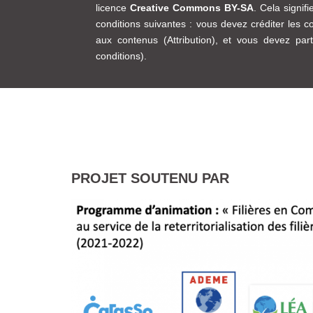
licence
Creative Commons BY-SA
. Cela signif
conditions suivantes : vous devez créditer les co
aux contenus (Attribution), et vous devez p
conditions).
PROJET SOUTENU PAR