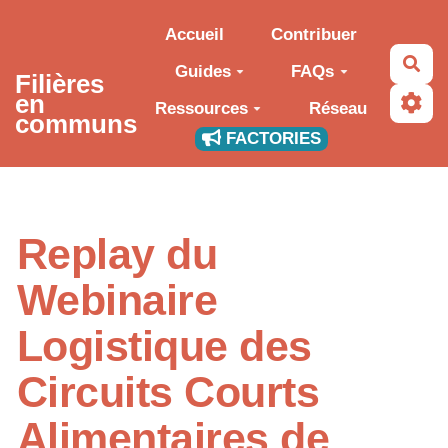
Aller au contenu principal
Accueil
Contribuer
Rec
Guides
FAQs
Filières
en
Ressources
Réseau
communs
FACTORIES
Replay du
Webinaire
Logistique des
Circuits Courts
Alimentaires de