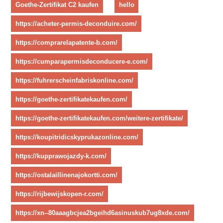
Goethe-Zertifikat C2 kaufen
hello
https://acheter-permis-deconduire.com/
https://comprarelapatente-b.com/
https://cumparapermisdeconducere-e.com/
https://fuhrerscheinfabriskonline.com/
https://goethe-zertifikatekaufen.com/
https://goethe-zertifikatekaufen.com/weitere-zertifikate/
https://koupitridicskyprukazonline.com/
https://kupprawojazdy-k.com/
https://ostalaillinenajokortti.com/
https://rijbewijskopen-r.com/
https://xn--80aaagbcjea2bgeihd6asinuskub7ug8xde.com/