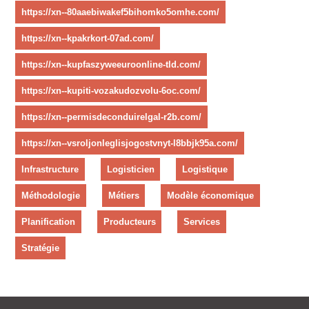
https://xn--80aaebiwakef5bihomko5omhe.com/
https://xn--kpakrkort-07ad.com/
https://xn--kupfaszyweeuroonline-tld.com/
https://xn--kupiti-vozakudozvolu-6oc.com/
https://xn--permisdeconduirelgal-r2b.com/
https://xn--vsroljonleglisjogostvnyt-l8bbjk95a.com/
Infrastructure
Logisticien
Logistique
Méthodologie
Métiers
Modèle économique
Planification
Producteurs
Services
Stratégie