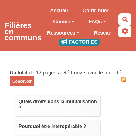
Aller au contenu principal
Accueil
Contribuer
Rec
Guides
FAQs
Filières
en
Ressources
Réseau
communs
FACTORIES
Un total de 12 pages a été trouvé avec le mot clé
.
Concevoir
Quels droits dans la mutualisation
?
Pourquoi être interopérable ?