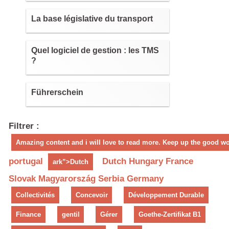
La base législative du transport
Quel logiciel de gestion : les TMS
?
Führerschein
Filtrer :
Amazing content and i will love to read more. Keep up the good wo
portugal
Dutch
Hungary
France
ark”>Dutch
Slovak
Magyarország
Serbia
Germany
Collectivités
Concevoir
Développement Durable
Finance
gentil
Gérer
Goethe-Zertifikat B1