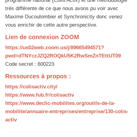
programme national (Colis'Activ) et une méthodologie
très différente de ce que nous avons pu voir avec
Maxime Ducoulombier et Synchronicity donc venez
vous enrichir de cette autre perspective.
Lien de connexion ZOOM
https://us02web.zoom.us/j/89665494571?
pwd=dTNYczJZQ2ROQkU5K2RwSmZnTEttUT09
Code secret : 600223
Ressources à propos :
https://colisactiv.city/
https://www.fub.fr/colisactiv
https://www.declic-mobilites.org/outils-de-la-
mobilite/annuaire-entreprises/entreprise/130-colis-
activ